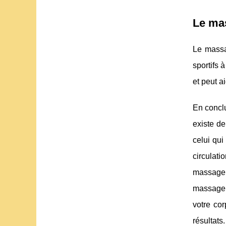
Le mas
Le massa
sportifs 
et peut a
En conclu
existe de
celui qui
circulati
massage c
massage p
votre cor
résultats.