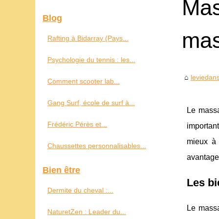
Mas
Blog
mas
Rafting à Bidarray (Pays...
Psychologie du tennis : les...
leviedan
Comment scooter lab...
Gang Surf, école de surf à...
Le massa
Frédéric Pérès et...
important
mieux à 
Chaussettes personnalisables...
avantages
Bien être
Les bi
Dermite du cheval :...
Le massag
NaturetZen : Leader du...