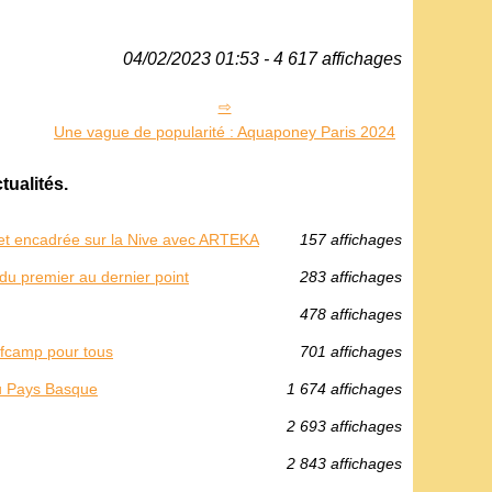
04/02/2023 01:53 - 4 617 affichages
Une vague de popularité : Aquaponey Paris 2024
tualités.
 et encadrée sur la Nive avec ARTEKA
157 affichages
du premier au dernier point
283 affichages
478 affichages
urfcamp pour tous
701 affichages
au Pays Basque
1 674 affichages
2 693 affichages
2 843 affichages