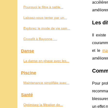
accélére
Pourquoi le filtre à sable...
améliorer
Laissez-vous tenter par un...
Les di
Explorez le mode de vie sain...
Il exist
Crossfit à Bayonne :...
couramme
Danse
et le
mas
améliorer
La danse en phase avec les...
Commen
Piscine
Maintenance simplifiée avec...
Pour prof
recomman
Santé
blessures
Optimisez la filtration de...
un effet