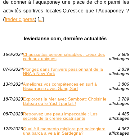
de donner à l'aquaponey une place de choix parmi les
activités sportives locales.Qu'est-ce que l'Aquaponey ?
(
frederic peres
) [
...
]
leviedanse.com, dernière actualités.
16/9/2024
Chaussettes personnalisables : créez des
2 686
cadeaux uniques
affichages
07/6/2024
Plongez dans l'univers passionnant de la
2 839
NBA à New York
affichages
13/4/2024
Améliorez vos compétences en surf à
3 806
Biscarrosse avec Gang Surf
affichages
18/7/2023
Explorons la Mer avec Samboat: Choisir le
3 789
Bateau ou le Yacht parfait !
affichages
08/7/2023
Retrouvez une peau impeccable : Les
4 485
secrets de la crème cicatrisante
affichages
12/6/2023
Qual è il momento migliore per noleggiare
4 362
una barca a vela in Sardegna?
affichages