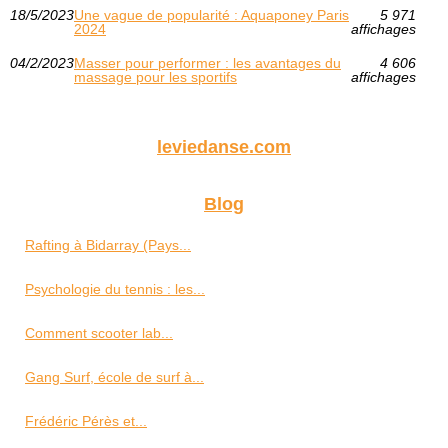
18/5/2023
Une vague de popularité : Aquaponey Paris
5 971
2024
affichages
04/2/2023
Masser pour performer : les avantages du
4 606
massage pour les sportifs
affichages
leviedanse.com
Blog
Rafting à Bidarray (Pays...
Psychologie du tennis : les...
Comment scooter lab...
Gang Surf, école de surf à...
Frédéric Pérès et...