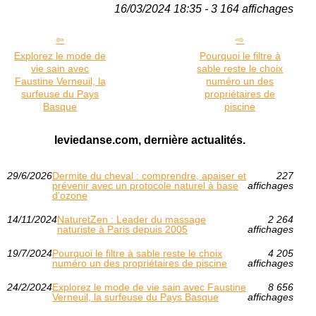
16/03/2024 18:35 - 3 164 affichages
Explorez le mode de
Pourquoi le filtre à
vie sain avec
sable reste le choix
Faustine Verneuil, la
numéro un des
surfeuse du Pays
propriétaires de
Basque
piscine
leviedanse.com, dernière actualités.
29/6/2026
Dermite du cheval : comprendre, apaiser et
227
prévenir avec un protocole naturel à base
affichages
d’ozone
14/11/2024
NaturetZen : Leader du massage
2 264
naturiste à Paris depuis 2005
affichages
19/7/2024
Pourquoi le filtre à sable reste le choix
4 205
numéro un des propriétaires de piscine
affichages
24/2/2024
Explorez le mode de vie sain avec Faustine
8 656
Verneuil, la surfeuse du Pays Basque
affichages