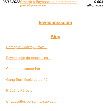
03/11/2022
Crossfit à Bayonne : L'entraînement
9 604
parfait pour vous
affichages
leviedanse.com
Blog
Rafting à Bidarray (Pays...
Psychologie du tennis : les...
Comment scooter lab...
Gang Surf, école de surf à...
Frédéric Pérès et...
Chaussettes personnalisables...