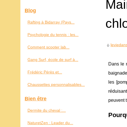
Mai
Blog
chl
Rafting à Bidarray (Pays...
Psychologie du tennis : les...
leviedan
Comment scooter lab...
Gang Surf, école de surf à...
Dans le m
Frédéric Pérès et...
baignade 
les [pom
Chaussettes personnalisables...
réduisan
Bien être
peuvent t
Dermite du cheval :...
Pourq
NaturetZen : Leader du...