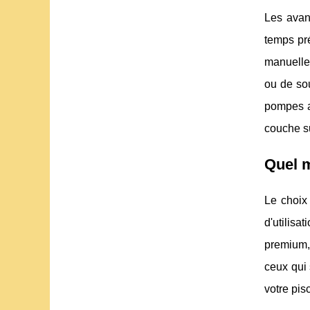
Les avan
temps pré
manuellem
ou de sou
pompes av
couche s
Quel m
Le choix 
d'utilis
premium,
ceux qui 
votre pis