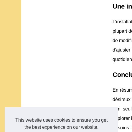
Une in
L'instal
plupart d
de modifi
d'ajuster
quotidien
Conclu
En résum
désireux 
non seul
explorer 
This website uses cookies to ensure you get
the best experience on our website.
besoins. 