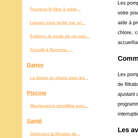
Les pompe
Pourquoi le filtre à sable...
votre pis
Laissez-vous tenter par un...
aide à pr
chlore, 
Explorez le mode de vie sain...
accueilla
Crossfit à Bayonne :...
Comme
Danse
Les pompe
La danse en phase avec les...
de filtra
Piscine
ajustant 
programm
Maintenance simplifiée avec...
interrupt
Santé
Les a
Optimisez la filtration de...